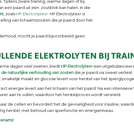
e. Tijdens zware training, warme dagen of bij
n een paard uit een zoutblok kan halen. In die
nt
, zoals
HP Electrolytes+
. HP Electrolytes+ is
elling van lichaamszouten die je paard door het
nderhoud, mocht je paard bijvoorbeeld geen
LLENDE ELEKTROLYTEN BIJ TRAI
s warme dagen veel zweten, biedt
HP Electrolytes+
een uitgebalanceerd
n
de natuurlijke verhouding van zouten
die je paard via zweet verliest
et smakelijk maakt en glucose levert voor herstel van het spierglycog
ct energie levert aan het lichaam van het paard. Na een intensieve 
weer aan te vullen, waardoor het herstelproces wordt versneld.
naar de cellen en bevordert het de gevoeligheid voor insuline, waar
ig herstel, met behoud van spierfunctie en energieniveau.
renarts!