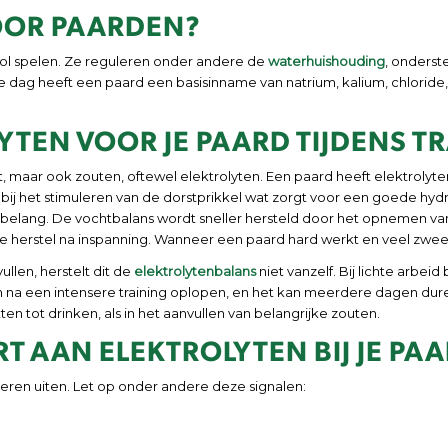
VOOR PAARDEN?
 rol spelen. Ze reguleren onder andere de
waterhuishouding
, onders
e dag heeft een paard een basisinname van natrium, kalium, chloride,
YTEN VOOR JE PAARD TIJDENS T
ht, maar ook zouten, oftewel elektrolyten. Een paard heeft elektrol
ij het stimuleren van de dorstprikkel wat zorgt voor een goede hydra
ot belang. De vochtbalans wordt sneller hersteld door het opnemen van
 herstel na inspanning. Wanneer een paard hard werkt en veel zweet v
llen, herstelt dit de
elektrolytenbalans
niet vanzelf. Bij lichte arbeid
an na een intensere training oplopen, en het kan meerdere dagen dure
en tot drinken, als in het aanvullen van belangrijke zouten.
T AAN ELEKTROLYTEN BIJ JE PA
ieren uiten. Let op onder andere deze signalen: