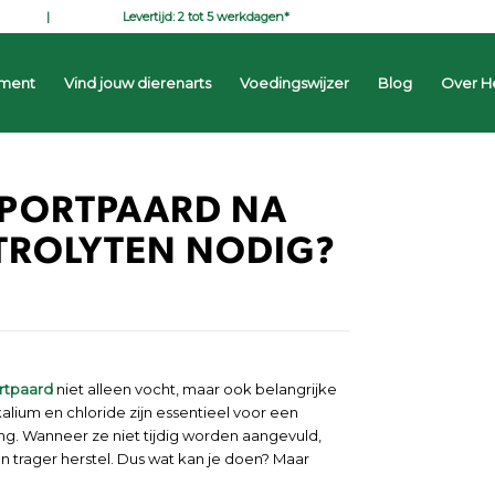
Levertijd: 2 tot 5 werkdagen*
iment
Vind jouw dierenarts
Voedingswijzer
Blog
Over H
SPORTPAARD NA
KTROLYTEN NODIG?
rtpaard
niet alleen vocht, maar ook belangrijke
alium en chloride zijn essentieel voor een
ing. Wanneer ze niet tijdig worden aangevuld,
n trager herstel. Dus wat kan je doen? Maar