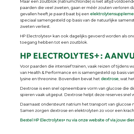
Maar een zoutblok (natriumchloride) is niet altijd voldoend
paarden die veel zweten, gaan er méér zouten verloren da
gevallen heeft je paard baat bij een
elektrolytensuppleme
speciaal samengesteld op basis van de natuurlijke samenst
zweten verliest.
HP Electrolytes+ kan ook dagelijks gevoerd worden als o
toegang hebben tot een zoutblok.
HP ELECTROLYTES+: AANVU
Voor paarden die intensief trainen, vaak reizen of tijden
van Health & Performance en is samengesteld op basis va
lysine en threonine. Bovendien bevat het
dextrose
, wat h
Dextrose is een snel opneembare vorm van glucose die dire
spieren vaak uitgeput. Dextrose helpt deze reserves snel 
Daarnaast ondersteunt natrium het transport van glucose 
Samen zorgen dextrose en elektrolyten zo voor een kracht
Bestel HP Electrolytes+ nu via
onze website
of via jouw die