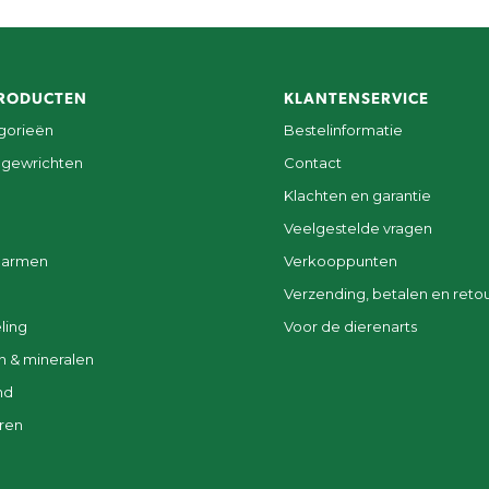
RODUCTEN
KLANTENSERVICE
egorieën
Bestelinformatie
 gewrichten
Contact
Klachten en garantie
Veelgestelde vragen
darmen
Verkooppunten
Verzending, betalen en reto
ling
Voor de dierenarts
n & mineralen
nd
ren