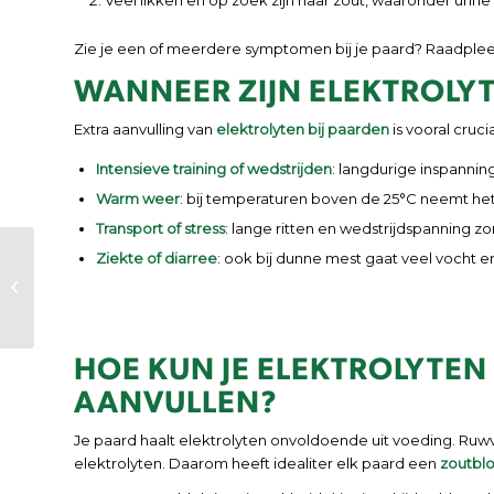
Veel likken en op zoek zijn naar zout, waaronder urine
Zie je een of meerdere symptomen bij je paard? Raadpleeg
WANNEER ZIJN ELEKTROLYT
Extra aanvulling van
elektrolyten bij paarden
is vooral crucia
Intensieve training of wedstrijden
: langdurige inspannin
Warm weer
: bij temperaturen boven de 25°C neemt het v
Transport of stress
: lange ritten en wedstrijdspanning z
Health &
Ziekte of diarree
: ook bij dunne mest gaat veel vocht en
Performance: een
nieuw merk,
dezelfde vertrouwde
producten van...
HOE KUN JE ELEKTROLYTEN
AANVULLEN?
Je paard haalt elektrolyten onvoldoende uit voeding. Ruwv
elektrolyten. Daarom heeft idealiter elk paard een
zoutbl