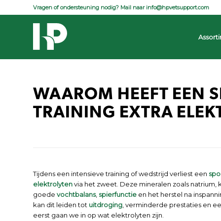
Vragen of ondersteuning nodig? Mail naar
info@hpvetsupport.com
| 
Assort
WAAROM HEEFT EEN 
TRAINING EXTRA ELE
Tijdens een intensieve training of wedstrijd verliest een
spo
elektrolyten
via het zweet. Deze mineralen zoals natrium, k
goede
vochtbalans
,
spierfunctie
en het herstel na inspann
kan dit leiden tot
uitdroging
, verminderde prestaties en ee
eerst gaan we in op wat elektrolyten zijn.