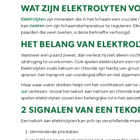
WAT ZIJN ELEKTROLYTEN 
Elektrolyten
zijn mineralen die in het lichaam een cruciale
kan
zweten
om zijn lichaamstemperatuur te reguleren. Elk
paarden die veel zweten, is deze behoefte verhoogd.
HET BELANG VAN ELEKTROL
Wanneer een paard zweet, dan verliest hij niet alleen voc
uitdroging te voorkomen. Ook spelen elektrolyten een rol b
Elektrolyten zoals natrium en chloride zijn hierbij van gro
spieren, het transport van voedingsstoffen en het algemene
Maar waar water drinken helpt om het vochttekort aan te vu
uur
verliezen. Vooral het tekort aan natrium en chloride k
spelen elektrolyten zowel een belangrijke rol in het aanzett
2 SIGNALEN VAN EEN TEKOR
Een tekort aan elektrolyten kan zich op verschillende man
Verminderde prestaties