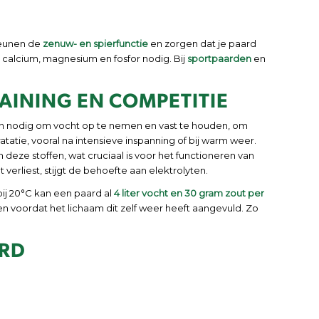
teunen de
zenuw- en spierfunctie
en zorgen dat je paard
 calcium, magnesium en fosfor nodig. Bij
sportpaarden
en
RAINING EN COMPETITIE
yten nodig om vocht op te nemen en vast te houden, om
tatie, vooral na intensieve inspanning of bij warm weer.
 deze stoffen, wat cruciaal is voor het functioneren van
erliest, stijgt de behoefte aan elektrolyten.
 bij 20°C kan een paard al
4
liter vocht en 30 gram zout per
n voordat het lichaam dit zelf weer heeft aangevuld. Zo
ARD