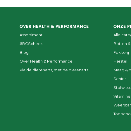
OVER HEALTH & PERFORMANCE
ONZE P
Assortiment
Alle cat
#BCScheck
Botten &
Blog
Fokkerij
Over Health & Performance
Herstel
Via de dierenarts, met de dierenarts
Maag & 
Senior
Stofwisse
Vitamine
Weersta
Toebeho