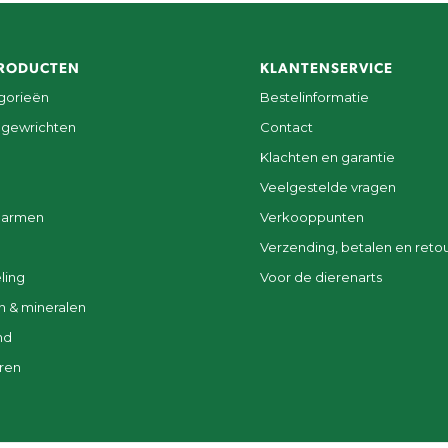
RODUCTEN
KLANTENSERVICE
egorieën
Bestelinformatie
 gewrichten
Contact
Klachten en garantie
Veelgestelde vragen
darmen
Verkooppunten
Verzending, betalen en reto
ling
Voor de dierenarts
n & mineralen
nd
ren