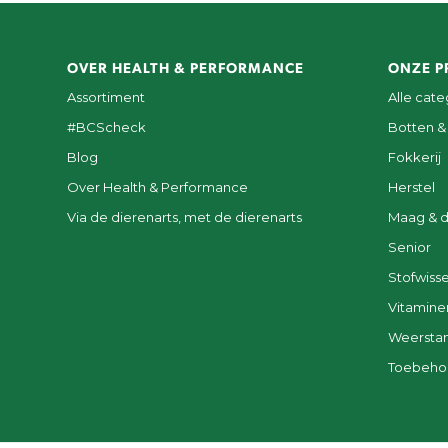
OVER HEALTH & PERFORMANCE
ONZE P
Assortiment
Alle cat
#BCScheck
Botten &
Blog
Fokkerij
Over Health & Performance
Herstel
Via de dierenarts, met de dierenarts
Maag & 
Senior
Stofwisse
Vitamine
Weersta
Toebeho