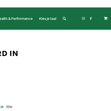
ealth & Performance
Kies je taal
D IN
ce
. We