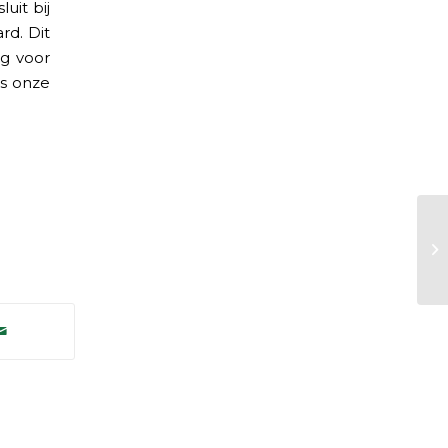
it bij
rd. Dit
g voor
ts onze
Zi
pr