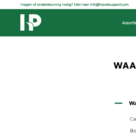
Vragen of ondersteuning nodig? Mail naar
info@hpvetsupport.com
| 
Assort
WAA
A
Wa
Ca
Bo