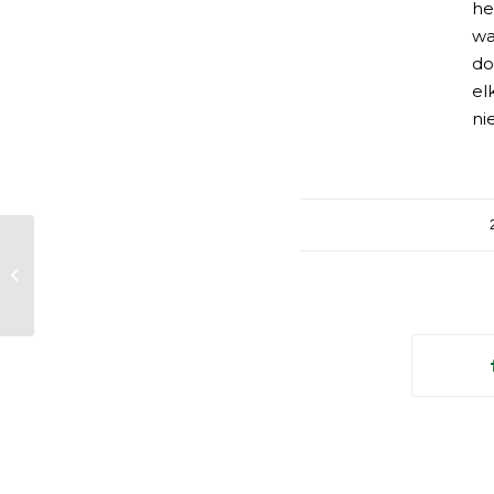
he
wa
do
el
ni
Hebben jullie ook
verkooppunten?