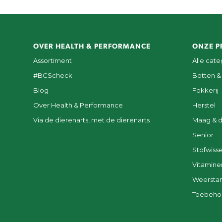
OVER HEALTH & PERFORMANCE
ONZE P
Assortiment
Alle cat
#BCScheck
Botten &
Blog
Fokkerij
Over Health & Performance
Herstel
Via de dierenarts, met de dierenarts
Maag & 
Senior
Stofwisse
Vitamine
Weersta
Toebeho