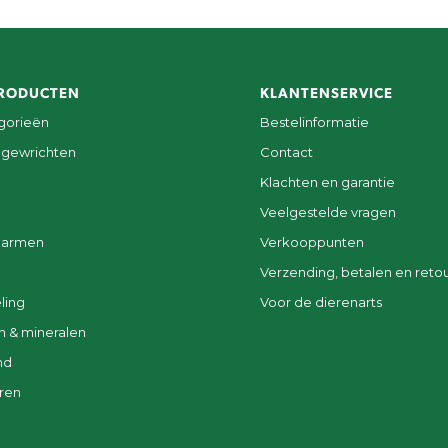
RODUCTEN
KLANTENSERVICE
egorieën
Bestelinformatie
 gewrichten
Contact
Klachten en garantie
Veelgestelde vragen
darmen
Verkooppunten
Verzending, betalen en reto
ling
Voor de dierenarts
n & mineralen
nd
ren