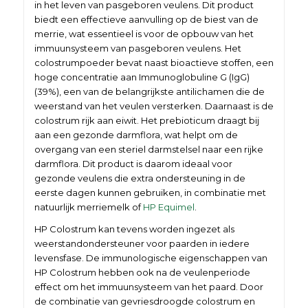
in het leven van pasgeboren veulens. Dit product
biedt een effectieve aanvulling op de biest van de
merrie, wat essentieel is voor de opbouw van het
immuunsysteem van pasgeboren veulens. Het
colostrumpoeder bevat naast bioactieve stoffen, een
hoge concentratie aan Immunoglobuline G (IgG)
(39%), een van de belangrijkste antilichamen die de
weerstand van het veulen versterken. Daarnaast is de
colostrum rijk aan eiwit. Het prebioticum draagt bij
aan een gezonde darmflora, wat helpt om de
overgang van een steriel darmstelsel naar een rijke
darmflora. Dit product is daarom ideaal voor
gezonde veulens die extra ondersteuning in de
eerste dagen kunnen gebruiken, in combinatie met
natuurlijk merriemelk of
HP Equimel
.
HP Colostrum kan tevens worden ingezet als
weerstandondersteuner voor paarden in iedere
levensfase. De immunologische eigenschappen van
HP Colostrum hebben ook na de veulenperiode
effect om het immuunsysteem van het paard. Door
de combinatie van gevriesdroogde colostrum en