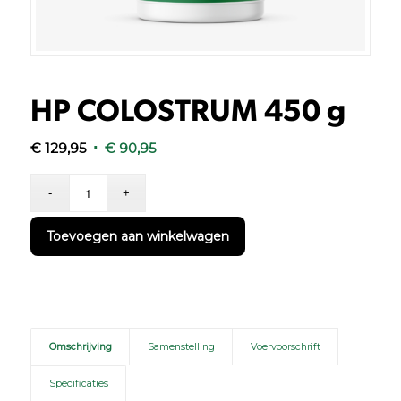
HP COLOSTRUM 450 g
Oorspronkelijke
Huidige
€
129,95
€
90,95
prijs
prijs
was:
is:
€ 129,95.
€ 90,95.
Toevoegen aan winkelwagen
Omschrijving
Samenstelling
Voervoorschrift
Specificaties