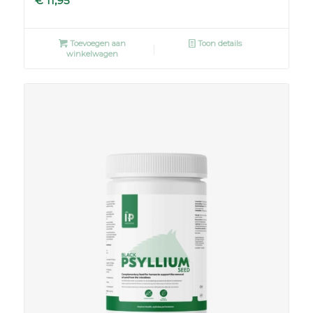
€
11,95
Toevoegen aan
Toon details
winkelwagen