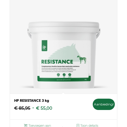
HP RESISTANCE 3 kg
Aanbieding!
Oorspronkelijke
Huidige
€
85,95
€
55,00
prijs
prijs
was:
is:
Toevoegen aan
Toon details