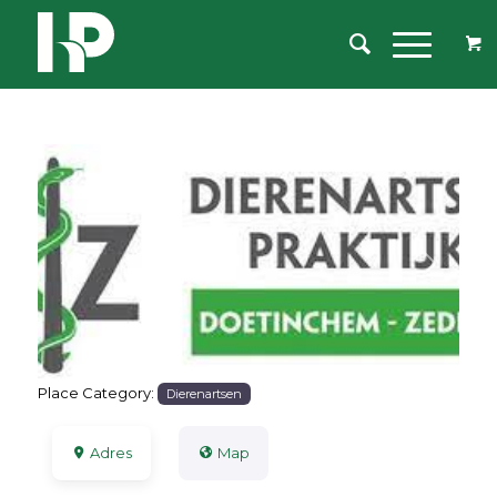
Previous
Next
Place Category:
Dierenartsen
Adres
Map